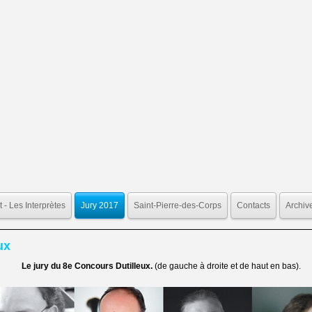
 - Les Interprètes
Jury 2017
Saint-Pierre-des-Corps
Contacts
Archiv
ux
Le jury du 8e Concours Dutilleux.
(de gauche à droite et de haut en bas).