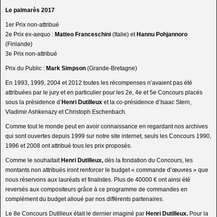
Le palmarès 2017
1er Prix non-attribué
2e Prix ex-aequo :
Matteo Franceschini
(Italie) et
Hannu Pohjannoro
(Finlande)
3e Prix non-attribué
Prix du Public :
Mark Simpson
(Grande-Bretagne)
En 1993, 1999, 2004 et 2012 toutes les récompenses n’avaient pas été
attribuées par le jury et en particulier pour les 2e, 4e et 5e Concours placés
sous la présidence d’
Henri Dutilleux
et la co-présidence d’Isaac Stern,
Vladimir Ashkenazy et Christoph Eschenbach.
Comme tout le monde peut en avoir connaissance en regardant nos archives
qui sont ouvertes depuis 1999 sur notre site internet, seuls les Concours 1990,
1996 et 2008 ont attribué tous les prix proposés.
Comme le souhaitait
Henri Dutilleux,
dès la fondation du Concours, les
montants non attribués iront renforcer le budget « commande d’œuvres » que
nous réservons aux lauréats et finalistes. Plus de 40000 € ont ainsi été
reversés aux compositeurs grâce à ce programme de commandes en
complément du budget alloué par nos différents partenaires.
Le 8e Concours Dutilleux était le dernier imaginé par
Henri Dutilleux.
Pour la