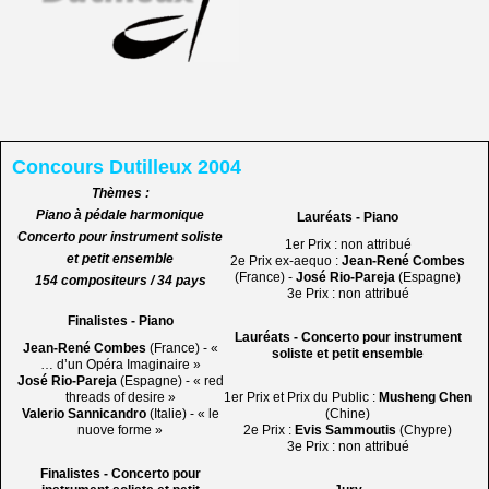
Concours Dutilleux 2004
Thèmes :
Piano à pédale harmonique
Lauréats - Piano
Concerto pour instrument soliste
1er Prix : non attribué
et petit ensemble
2e Prix ex-aequo :
Jean-René Combes
(France) -
José Rio-Pareja
(Espagne)
154 compositeurs / 34 pays
3e Prix : non attribué
Finalistes - Piano
Lauréats - Concerto pour instrument
Jean-René Combes
(France) - «
soliste et petit ensemble
… d’un Opéra Imaginaire »
José Rio-Pareja
(Espagne) - « red
threads of desire »
1er Prix et Prix du Public :
Musheng Chen
Valerio Sannicandro
(Italie) - « le
(Chine)
nuove forme »
2e Prix :
Evis Sammoutis
(Chypre)
3e Prix : non attribué
Finalistes - Concerto pour