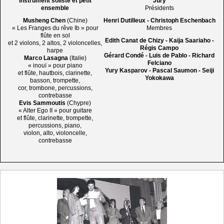
instrument soliste et petit
Jury
ensemble
Présidents
Musheng Chen
(Chine)
Henri Dutilleux - Christoph Eschenbach
« Les Franges du rêve Ib » pour
Membres
flûte en sol
Edith Canat de Chizy - Kaija Saariaho -
et 2 violons, 2 altos, 2 violoncelles,
Régis Campo
harpe
Gérard Condé - Luis de Pablo - Richard
Marco Lasagna
(Italie)
Felciano
« inouï » pour piano
Yury Kasparov - Pascal Saumon - Seiji
et flûte, hautbois, clarinette,
Yokokawa
basson, trompette,
cor, trombone, percussions,
contrebasse
Evis Sammoutis
(Chypre)
« Alter Ego II » pour guitare
et flûte, clarinette, trompette,
percussions, piano,
violon, alto, violoncelle,
contrebasse